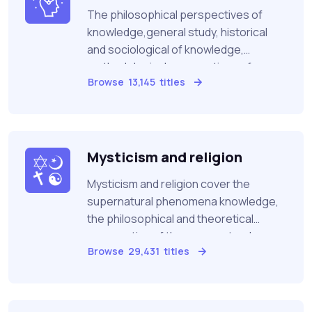
The philosophical perspectives of
knowledge,general study, historical
and sociological of knowledge,
methodological perspectives of
Browse
13,145
titles
knowledge, methodological of science
Mysticism and religion
Mysticism and religion cover the
supernatural phenomena knowledge,
the philosophical and theoretical
perspective of the supernatural
Browse
29,431
titles
phenomena,including mysticism and
religion, religion studies and the world
religions classified into five class :
acienct , monothesim,asian, modern