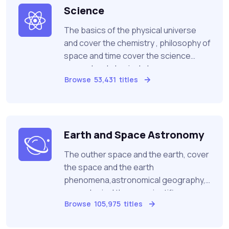
and ethnic
Science
The basics of the physical universe
and cover the chemistry , philosophy of
space and time cover the science
general and physical phenomena ,
Browse
53,431
titles
geomagnetism and meteorology and
climatology belong to eath sciences
Earth and Space Astronomy
The outher space and the earth, cover
the space and the earth
phenomena,astronomical geography,
cosmological theory, scientific
Browse
105,975
titles
cosmology which is the study of the
universe based explaination of the