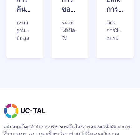
ค้นห
ขอยื
การ
า
ม
ฝึก
ระบบ
ระบบ
Link
ข้อมู
ระหว่
อบรม
ฐาน
ได้เปิด
การฝึก
ลจาก
าง
UC-
ข้อมูล
ให้
อบรม
ห้อง
ห้อง
TAL
สห
บริการ
UC-
บรรณา
ขอยืม
TAL
สมุด
สมุด
ย้อน
นุกรม
ระหว่า
ย้อน
เอกช
หลัง
ได้
งห้อง
หลัง
น
ขยาย
สมุด
ความ
โดยให้
ร่วมมือ
บริการ
ไปยัง
ผู้ใช้ที่
ห้อง
เป็น
UC-TAL
สมุด
สมาชิก
สถาบัน
ห้อง
สนับสนุนโดย สำนักงานบริหารเทคโนโลยีสารสนเทศเพื่อพัฒนาการ
เอกชน
สมุด
ศึกษา กระทรวงการอุดมศึกษา วิทยาศาสตร์ วิจัยและนวัตกรรม
เพื่อ
สถาบัน