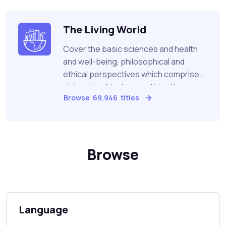
nature of the physical universeand its
origin
The Living World
Cover the basic sciences and health
and well-being, philosophical and
ethical perspectives which comprise
philosohy of biology and bioethics :
Browse
69,946
titles
biological sciences in flossils and
prehistorics life, plant and animal and
cover the veterinary medicine
Browse
Language